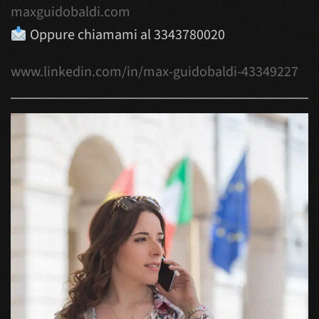
maxguidobaldi.com
Oppure chiamami al 3343780020
www.linkedin.com/in/max-guidobaldi-43349227