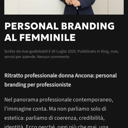
PERSONAL BRANDING
AL FEMMINILE
Scritto da
max guidobaldi
il
30 Luglio 2025
. Pubblicato in
blog_max
,
su
servizi per aziende
.
Nessun commento
Personal
Branding
al
Ritratto professionale donna Ancona: personal
Femminile
branding per professioniste
Nel panorama professionale contemporaneo,
l’immagine conta. Ma non parliamo solo di
estetica: parliamo di coerenza, credibilità,
identità. Ecco perché, oggi più che mai, una