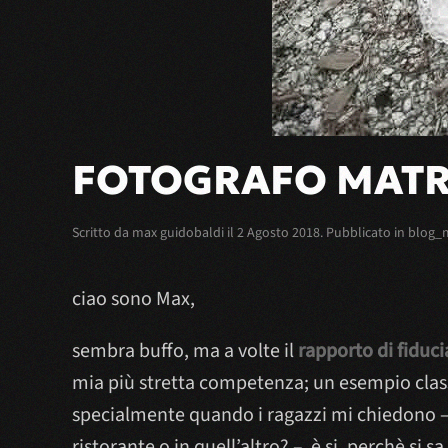
FOTOGRAFO MATR
Scritto da
max guidobaldi
il
2 Agosto 2018
. Pubblicato in
blog_
ciao sono Max,
sembra buffo, ma a volte il
rapporto di fiduci
mia più stretta competenza; un esempio classic
specialmente quando i ragazzi mi chiedono –
ristorante o in quell’altro? – è si, perchè si