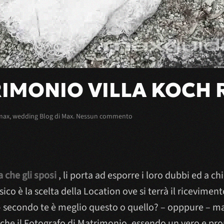
IMONIO VILLA KOCH 
su
max
,
wedding Blog di Max
.
Nessun commento
Fotografo
Matrimonio
Villa
Koch
Recanati
a che gli sposi
, li porta ad esporre i loro dubbi ed a ch
o è la scelta della Location ove si terrà il riceviment
 secondo te è meglio questo o quello? – opppure – ma
 sa che il Fotografo di Matrimonio, essendo un vero e p