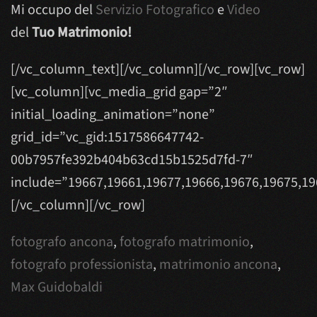
Mi occupo del
Servizio Fotografico
e
Video
del
Tuo Matrimonio!
[/vc_column_text][/vc_column][/vc_row][vc_row]
[vc_column][vc_media_grid gap=”2″
initial_loading_animation=”none”
grid_id=”vc_gid:1517586647742-
00b7957fe392b404b63cd15b1525d7fd-7″
include=”19667,19661,19677,19666,19676,19675,19
[/vc_column][/vc_row]
fotografo ancona
,
fotografo matrimonio
,
fotografo professionista
,
matrimonio ancona
,
Max Guidobaldi