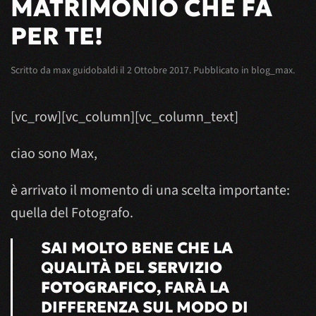
MATRIMONIO CHE FA
PER TE!
Scritto da
max guidobaldi
il
2 Ottobre 2017
. Pubblicato in
blog_max
.
[vc_row][vc_column][vc_column_text]
ciao sono Max,
è arrivato il momento di una scelta importante:
quella del Fotografo.
SAI MOLTO BENE CHE LA
QUALITÀ DEL
SERVIZIO
FOTOGRAFICO
, FARÀ LA
DIFFERENZA SUL MODO DI